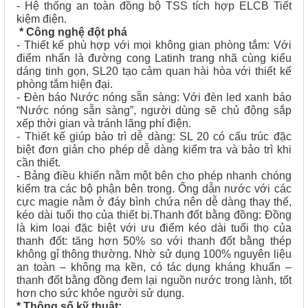
- Hệ thống an toàn đồng bộ TSS tích hợp ELCB Tiết
kiệm điện.
* Công nghệ đột phá
- Thiết kế phù hợp với mọi không gian phòng tắm: Với
điểm nhấn là đường cong Latinh trang nhã cùng kiểu
dáng tinh gọn, SL20 tạo cảm quan hài hòa với thiết kế
phòng tắm hiện đại.
- Đèn báo Nước nóng sẵn sàng: Với đèn led xanh báo
“Nước nóng sẵn sàng”, người dùng sẽ chủ động sắp
xếp thời gian và tránh lãng phí điện.
- Thiết kế giúp bảo trì dễ dàng: SL 20 có cấu trúc đặc
biệt đơn giản cho phép dễ dàng kiểm tra và bảo trì khi
cần thiết.
- Bảng điều khiển nằm một bên cho phép nhanh chóng
kiểm tra các bộ phận bên trong. Ống dẫn nước với các
cực magie nằm ở đáy bình chứa nên dễ dàng thay thế,
kéo dài tuổi thọ của thiết bị.Thanh đốt bằng đồng: Đồng
là kim loại đặc biệt với ưu điểm kéo dài tuổi thọ của
thanh đốt: tăng hơn 50% so với thanh đốt bằng thép
không gỉ thông thường. Nhờ sử dụng 100% nguyên liệu
an toàn – không mạ kền, có tác dụng kháng khuẩn –
thanh đốt bằng đồng đem lại nguồn nước trong lành, tốt
hơn cho sức khỏe người sử dụng.
* Thông số kỹ thuật: