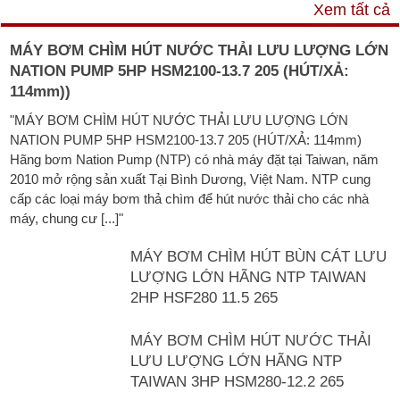
VIDEO
Xem tất cả
MÁY BƠM CHÌM HÚT NƯỚC THẢI LƯU LƯỢNG LỚN
NATION PUMP 5HP HSM2100-13.7 205 (HÚT/XẢ:
114mm))
"MÁY BƠM CHÌM HÚT NƯỚC THẢI LƯU LƯỢNG LỚN
NATION PUMP 5HP HSM2100-13.7 205 (HÚT/XẢ: 114mm)
Hãng bơm Nation Pump (NTP) có nhà máy đặt tại Taiwan, năm
2010 mở rộng sản xuất Tại Bình Dương, Việt Nam. NTP cung
cấp các loại máy bơm thả chìm để hút nước thải cho các nhà
máy, chung cư [...]"
MÁY BƠM CHÌM HÚT BÙN CÁT LƯU
LƯỢNG LỚN HÃNG NTP TAIWAN
2HP HSF280 11.5 265
MÁY BƠM CHÌM HÚT NƯỚC THẢI
LƯU LƯỢNG LỚN HÃNG NTP
TAIWAN 3HP HSM280-12.2 265