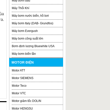
Máy bơm dầu
Máy Thổi Khí
của
Máy bơm nước biển, hồ bơi
ứa.
Máy bơm Italy (DAB- Grundfos)
Máy bơm Evergush
Máy bơm công suất lớn
Bơm định lượng Bluewhite USA
Máy bơm biến tần
MOTOR ĐIỆN
Motor ATT
Motor SIEMENS
Motor Teco
Motor VTC
Motor giảm tốc DOLIN
Motor HENGSU