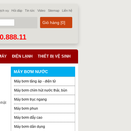
ịch vụ
Hỏi đáp
Tin tức
Video
Sitemap
Liên hệ
Giỏ hàng [
0
]
70.888.11
MÁY
ĐIỆN LẠNH
THIẾT BỊ VỆ SINH
MÁY BƠM NƯỚC
Máy bơm tăng áp - điện tử
Máy bơm chìm hút nước thải, bùn
Máy bơm trục ngang
nhật
Máy bơm phun
Máy bơm đẩy cao
Máy bơm dân dụng