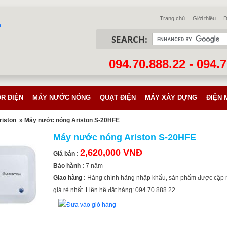
Trang chủ
Giới thiệu
D
SEARCH:
094.70.888.22 - 094.
R ĐIỆN
MÁY NƯỚC NÓNG
QUẠT ĐIỆN
MÁY XÂY DỰNG
ĐIỆN 
riston
» Máy nước nóng Ariston S-20HFE
Máy nước nóng Ariston S-20HFE
2,620,000 VNĐ
Giá bán :
Bảo hành :
7 năm
Giao hàng :
Hàng chính hãng nhập khẩu, sản phẩm được cập 
giá rẻ nhất. Liên hệ đặt hàng: 094.70.888.22