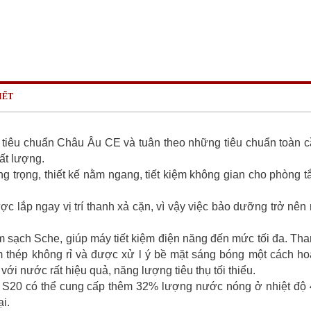
IẾT
iêu chuẩn Châu Âu CE và tuân theo những tiêu chuẩn toàn 
ất lượng.
 trọng, thiết kế nằm ngang, tiết kiệm không gian cho phòng 
c lắp ngay vị trí thanh xả cặn, vì vậy việc bảo dưỡng trở nên 
m sạch Sche, giúp máy tiết kiệm điện năng đến mức tối đa. Th
m thép không rỉ và được xử l ý bề mặt sáng bóng một cách h
t với nước rất hiệu quả, năng lượng tiêu thụ tối thiểu.
, S20 có thể cung cấp thêm 32% lượng nước nóng ở nhiệt độ
i.