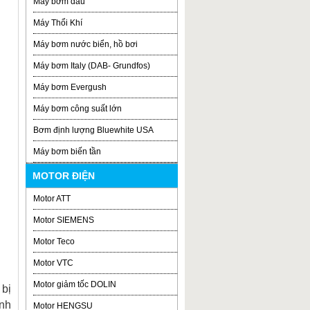
Máy bơm dầu
Máy Thổi Khí
Máy bơm nước biển, hồ bơi
Máy bơm Italy (DAB- Grundfos)
Máy bơm Evergush
Máy bơm công suất lớn
Bơm định lượng Bluewhite USA
Máy bơm biến tần
MOTOR ĐIỆN
Motor ATT
Motor SIEMENS
Motor Teco
Motor VTC
Motor giảm tốc DOLIN
bị
anh
Motor HENGSU