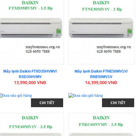
Máy lạnh Daikin FTXD35HVMV/
Máy lạnh Daikin FTNE50MV1V/
RXD35HVMV
RNE50MV1V
13,990,000 VNĐ
14,399,000 VNĐ
CHI TIẾT
CHI TIẾT