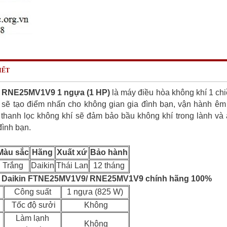
IẾT
 RNE25MV1V9​ 1 ngựa (1 HP)
là máy điều hòa không khí 1 ch
g sẽ tạo điểm nhấn cho không gian gia đình bạn, vận hành êm
thanh lọc không khí sẽ đảm bảo bầu không khí trong lành và
đình bạn.
Màu sắc
Hãng
Xuất xứ
Bảo hành
Trắng
Daikin
Thái Lan
12 tháng
h ​Daikin FTNE25MV1V9/ RNE25MV1V9​ chính hãng 100%
Công suất
1 ngựa (825 W)
Tốc độ sưởi
Không
Làm lạnh
Không