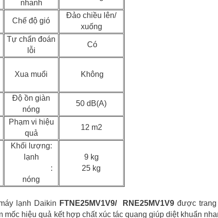
nhanh
Đảo chiều lên/
Chế độ gió
xuống
Tự chẩn đoán
Có
lỗi
Xua muổi
Không
Độ ồn giàn
50 dB(A)
nóng
Phạm vi hiệu
12 m2
quả
Khối lượng:
lạnh
9 kg
:
25 kg
nóng
 máy lạnh Daikin
FTNE25MV1V9/ RNE25MV1V9​
được trang 
ấm mốc hiệu quả kết hợp chất xúc tác quang giúp diệt khuẩn nh