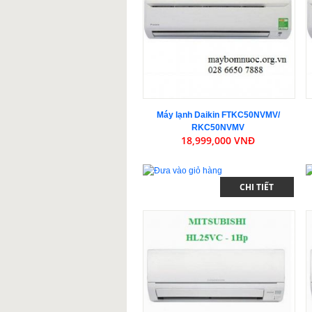
Máy lạnh Daikin FTKC50NVMV/
RKC50NVMV
18,999,000 VNĐ
CHI TIẾT