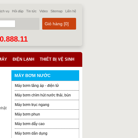
ịch vụ
Hỏi đáp
Tin tức
Video
Sitemap
Liên hệ
Giỏ hàng [
0
]
70.888.11
MÁY
ĐIỆN LẠNH
THIẾT BỊ VỆ SINH
MÁY BƠM NƯỚC
Máy bơm tăng áp - điện tử
Máy bơm chìm hút nước thải, bùn
Máy bơm trục ngang
nhật
Máy bơm phun
Máy bơm đẩy cao
Máy bơm dân dụng