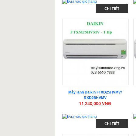
CHI TIẾT
Máy lạnh Daikin FTXD25HVMV/
RXD25HVMV
11,240,000 VNĐ
CHI TIẾT