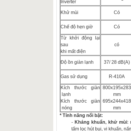
Inverter
Khử mùi
Có
Chế độ hẹn giờ
Có
Từ khởi động lại
sau
có
khi mất điện
Độ ồn giàn lạnh
37/ 28 dB(A)
Gas sử dụng
R-410A
Kích thước giàn
800x195x283
lạnh
mm
Kích thước giàn
695x244x418
nóng
mm
* Tính năng nổi bật:
-
Kháng khuẩn, khử mùi
:
tấm lọc hút bụi, vi khuẩn, n