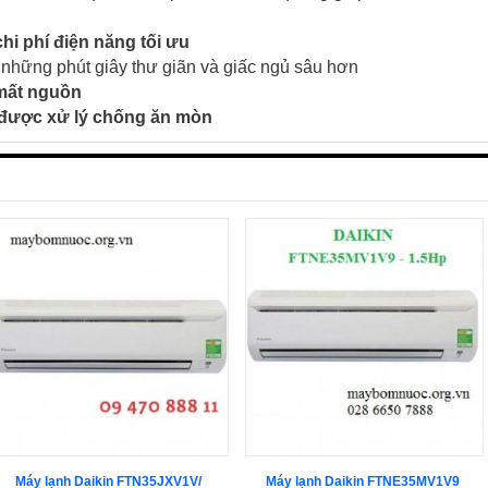
 chi phí điện năng tối ưu
hững phút giây thư giãn và giấc ngủ sâu hơn
 mất nguồn
 được xử lý chống ăn mòn
Máy lạnh Daikin FTN35JXV1V/
Máy lạnh Daikin FTNE35MV1V9