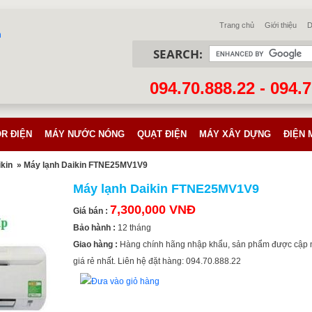
Trang chủ
Giới thiệu
D
SEARCH:
094.70.888.22 - 094.
R ĐIỆN
MÁY NƯỚC NÓNG
QUẠT ĐIỆN
MÁY XÂY DỰNG
ĐIỆN 
ikin
» Máy lạnh Daikin FTNE25MV1V9
Máy lạnh Daikin FTNE25MV1V9
7,300,000 VNĐ
Giá bán :
Bảo hành :
12 tháng
Giao hàng :
Hàng chính hãng nhập khẩu, sản phẩm được cập 
giá rẻ nhất. Liên hệ đặt hàng: 094.70.888.22