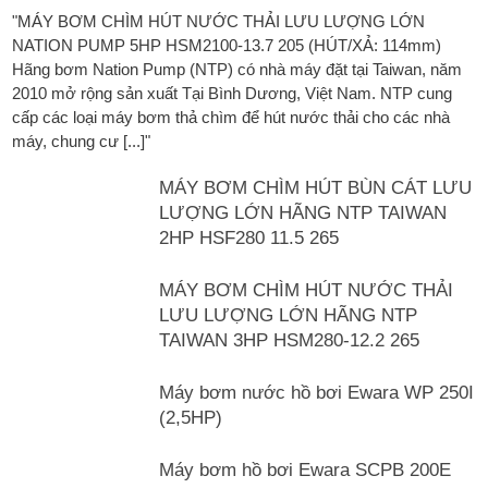
"MÁY BƠM CHÌM HÚT NƯỚC THẢI LƯU LƯỢNG LỚN
NATION PUMP 5HP HSM2100-13.7 205 (HÚT/XẢ: 114mm)
Hãng bơm Nation Pump (NTP) có nhà máy đặt tại Taiwan, năm
2010 mở rộng sản xuất Tại Bình Dương, Việt Nam. NTP cung
cấp các loại máy bơm thả chìm để hút nước thải cho các nhà
máy, chung cư [...]"
MÁY BƠM CHÌM HÚT BÙN CÁT LƯU
LƯỢNG LỚN HÃNG NTP TAIWAN
2HP HSF280 11.5 265
MÁY BƠM CHÌM HÚT NƯỚC THẢI
LƯU LƯỢNG LỚN HÃNG NTP
TAIWAN 3HP HSM280-12.2 265
Máy bơm nước hồ bơi Ewara WP 250I
(2,5HP)
Máy bơm hồ bơi Ewara SCPB 200E