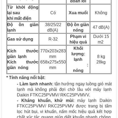
đoán lỗi
Từ khởi động
lại sau
Có
Xua muổi
Không
khi mất điện
Độ ồn giàn
38/25/22
Độ ồn giàn
47 dB(A)
lạnh
dB(A)
nóng
Phạm vi
Dưới 15
Gas sử dụng
R-32
hiệu quả
m2
Khối
Kích thước
770x203x283
lượng:
giàn lạnh
mm
8 kg
lạnh
Kích thước
658x275x550
28kg
:
giàn nóng
mm
nóng
* Tính năng nổi bật:
- Làm lạnh nhanh
: tận hưởng ngay luồng gió mát
lạnh mà không phải đợi chờ lâu với máy lạnh
Daikin FTKC25PVMV/ RKC25PVMVV.
- Kháng khuẩn, khử mùi
: máy lạnh Daikin
FTKC25PVMV/ RKC25PVMV được trang bị tấm
lọc hút bụi, vi khuẩn, nấm mốc hiệu quả kết hợp
chất xúc tác quang giúp diệt khuẩn nhanh chóng,