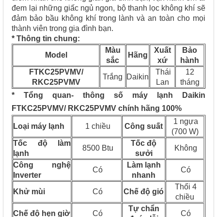
đem lại những giấc ngủ ngon, bộ thanh lọc không khí sẽ
đảm bảo bầu không khí trong lành và an toàn cho mọi
thành viên trong gia đình bạn.
* Thông tin chung:
Màu
Xuất
Bảo
Model
Hãng
sắc
xứ
hành
FTKC25PVMV/
Thái
12
Trắng
Daikin
RKC25PVMV
Lan
tháng
* Tổng quan- thông số máy lạnh ​Daikin
FTKC25PVMV/ RKC25PVMV chính hãng 100%
1 ngựa
Loại máy lạnh
1 chiều
Công suất
(700 W)
Tốc độ làm
Tốc độ
8500 Btu
Không
lạnh
sưởi
Công nghệ
Làm lạnh
Có
Có
Inverter
nhanh
Thổi 4
Khử mùi
Có
Chế độ gió
chiều
Tự chẩn
Chế độ hẹn giờ
Có
Có