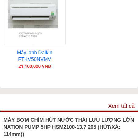
Máy lạnh Daikin
FTKV50NVMV
21,100,000 VNĐ
VIDEO
Xem tất cả
MÁY BƠM CHÌM HÚT NƯỚC THẢI LƯU LƯỢNG LỚN
NATION PUMP 5HP HSM2100-13.7 205 (HÚT/XẢ:
114mm))