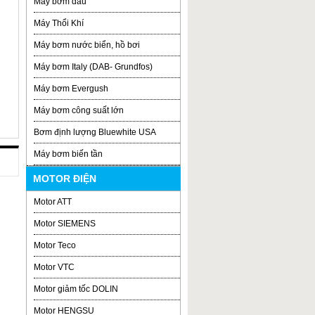
Máy bơm dầu
Máy Thổi Khí
Máy bơm nước biển, hồ bơi
Máy bơm Italy (DAB- Grundfos)
Máy bơm Evergush
Máy bơm công suất lớn
Bơm định lượng Bluewhite USA
Máy bơm biến tần
MOTOR ĐIỆN
Motor ATT
Motor SIEMENS
Motor Teco
Motor VTC
Motor giảm tốc DOLIN
Motor HENGSU