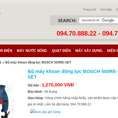
Trang chủ
Giới thiệu
D
SEARCH:
094.70.888.22 - 094.
R ĐIỆN
MÁY NƯỚC NÓNG
QUẠT ĐIỆN
MÁY XÂY DỰNG
ĐIỆN 
H
» Bộ máy khoan động lực BOSCH 500RE-SET
Bộ máy khoan động lực BOSCH 500RE-
SET
1,270,000 VNĐ
Giá bán :
Bảo hành :
06 tháng
Giao hàng :
Hàng chính hãng nhập khẩu, sản phẩm được cập 
giá rẻ nhất. Liên hệ đặt hàng: 094.70.888.22