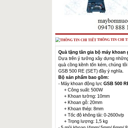
THÔNG TIN CHI T
Quà tặng tân gia bộ máy khoan 
Dựa trên ý tưởng xây dựng những 
quà cồng kềnh tốn kém, chúng tôi
GSB 500 RE (SET) đầy ý nghĩa.
Bộ sản phẩm bao gồm:
- Máy khoan động lực
GSB 500 R
+ Công suất: 500W
+ Khoan tường: 10mm
+ Khoan gỗ: 20mm
+ Khoan thép: 8mm
+ Tốc độ không tải: 0-2600v/p
+ Trọng lượng: 1,5 kg
- 5 mũi khoan (4mm/ 5mm/ 6mm/ 