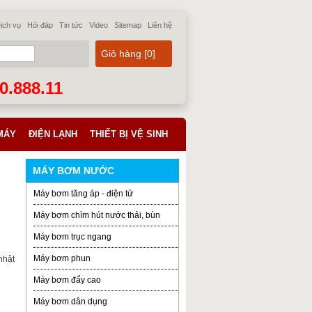
ịch vụ
Hỏi đáp
Tin tức
Video
Sitemap
Liên hệ
Giỏ hàng [
0
]
70.888.11
MÁY
ĐIỆN LẠNH
THIẾT BỊ VỆ SINH
MÁY BƠM NƯỚC
Máy bơm tăng áp - điện tử
Máy bơm chìm hút nước thải, bùn
Máy bơm trục ngang
Máy bơm phun
nhật
Máy bơm đẩy cao
Máy bơm dân dụng