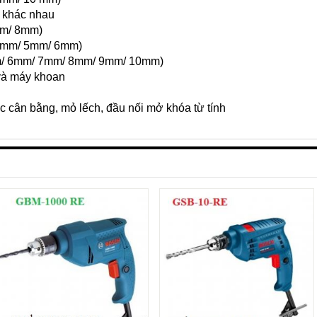
e khác nhau
mm/ 8mm)
 4mm/ 5mm/ 6mm)
mm/ 6mm/ 7mm/ 8mm/ 9mm/ 10mm)
 và máy khoan
c cân bằng, mỏ lếch, đầu nối mở khóa từ tính