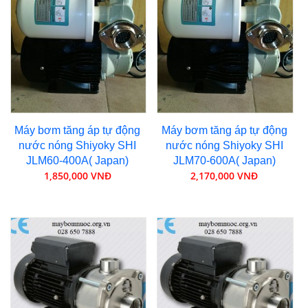
Máy bơm tăng áp tự động
Máy bơm tăng áp tự động
nước nóng Shiyoky SHI
nước nóng Shiyoky SHI
JLM60-400A( Japan)
JLM70-600A( Japan)
1,850,000 VNĐ
2,170,000 VNĐ