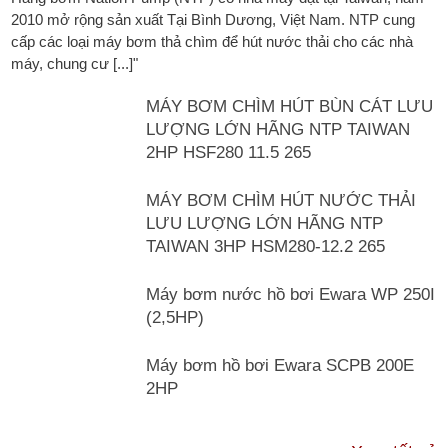
2010 mở rộng sản xuất Tại Bình Dương, Việt Nam. NTP cung
cấp các loại máy bơm thả chìm để hút nước thải cho các nhà
máy, chung cư [...]"
MÁY BƠM CHÌM HÚT BÙN CÁT LƯU
LƯỢNG LỚN HÃNG NTP TAIWAN
2HP HSF280 11.5 265
MÁY BƠM CHÌM HÚT NƯỚC THẢI
LƯU LƯỢNG LỚN HÃNG NTP
TAIWAN 3HP HSM280-12.2 265
Máy bơm nước hồ bơi Ewara WP 250I
(2,5HP)
Máy bơm hồ bơi Ewara SCPB 200E
2HP
TƯ VẤN & TIN TỨC