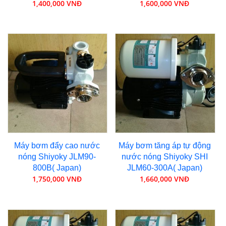
1,400,000 VNĐ
1,600,000 VNĐ
Máy bơm đẩy cao nước
Máy bơm tăng áp tự động
nóng Shiyoky JLM90-
nước nóng Shiyoky SHI
800B( Japan)
JLM60-300A( Japan)
1,750,000 VNĐ
1,660,000 VNĐ