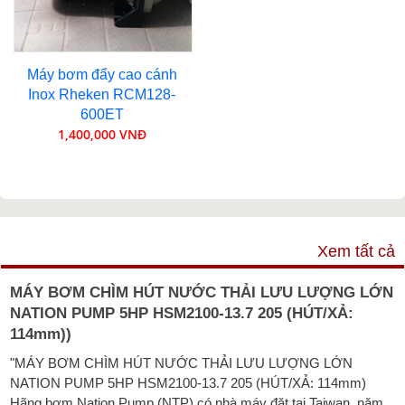
Máy bơm đẩy cao cánh
Inox Rheken RCM128-
600ET
1,400,000 VNĐ
VIDEO
Xem tất cả
MÁY BƠM CHÌM HÚT NƯỚC THẢI LƯU LƯỢNG LỚN
NATION PUMP 5HP HSM2100-13.7 205 (HÚT/XẢ:
114mm))
"MÁY BƠM CHÌM HÚT NƯỚC THẢI LƯU LƯỢNG LỚN
NATION PUMP 5HP HSM2100-13.7 205 (HÚT/XẢ: 114mm)
Hãng bơm Nation Pump (NTP) có nhà máy đặt tại Taiwan, năm