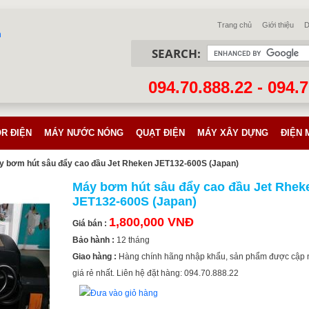
Trang chủ
Giới thiệu
D
SEARCH:
094.70.888.22 - 094.
R ĐIỆN
MÁY NƯỚC NÓNG
QUẠT ĐIỆN
MÁY XÂY DỰNG
ĐIỆN 
y bơm hút sâu đẩy cao đầu Jet Rheken JET132-600S (Japan)
Máy bơm hút sâu đẩy cao đầu Jet Rhek
JET132-600S (Japan)
1,800,000 VNĐ
Giá bán :
Bảo hành :
12 tháng
Giao hàng :
Hàng chính hãng nhập khẩu, sản phẩm được cập 
giá rẻ nhất. Liên hệ đặt hàng: 094.70.888.22