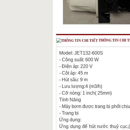
THÔNG TIN CHI T
Model: JET132-600S
- Công suất: 600 W
- Điện áp: 220 V
- Cột áp: 45 m
- Hút sâu: 9 m
- Lưu lượng:4 (m3/h)
- Cỡ nòng: 1 inch( 25mm)
Tính Năng
- Máy bơm được trang bị phốt chị
- Trang bị
Ứng dụng:
Ứng dụng để hút nước thuỷ cụ