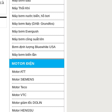
Máy bơm dầu
 cà
Máy Thổi Khí
Máy bơm nước biển, hồ bơi
Máy bơm Italy (DAB- Grundfos)
Máy bơm Evergush
Máy bơm công suất lớn
Bơm định lượng Bluewhite USA
Máy bơm biến tần
MOTOR ĐIỆN
Motor ATT
Motor SIEMENS
Motor Teco
Motor VTC
Motor giảm tốc DOLIN
Motor HENGSU