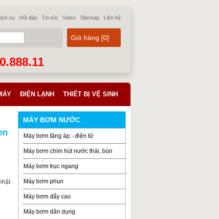
ịch vụ
Hỏi đáp
Tin tức
Video
Sitemap
Liên hệ
Giỏ hàng [
0
]
70.888.11
MÁY
ĐIỆN LẠNH
THIẾT BỊ VỆ SINH
MÁY BƠM NƯỚC
en
Máy bơm tăng áp - điện tử
Máy bơm chìm hút nước thải, bùn
Máy bơm trục ngang
Máy bơm phun
nhật
Máy bơm đẩy cao
Máy bơm dân dụng