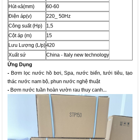
Hút-xả(mm)
60-60
Điện áp(v)
220_ 50Hz
Công suất (Hp)
1,5
Cột áp (m)
15
Lưu Lượng (L/p)
420
Xuất sứ
China - Italy new technology
Ứng Dụng
-
Bơm lọc nước hồ bơi, Spa, nước biển, tưới tiêu, tạo
thác nước nam bộ, phun nước nghệ thuật
-
Bơm nước tuần hoàn vườn rau thuy canh...