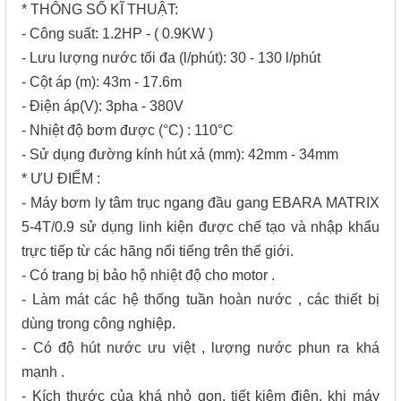
* THÔNG SỐ KĨ THUẬT:
- Công suất: 1.2HP - ( 0.9KW )
- Lưu lượng nước tối đa (l/phút): 30 - 130 l/phút
- Cột áp (m): 43m - 17.6m
- Điện áp(V): 3pha - 380V
- Nhiệt độ bơm được (°C) : 110°C
- Sử dụng đường kính hút xả (mm): 42mm - 34mm
* ƯU ĐIỂM :
- Máy bơm ly tâm trục ngang đầu gang EBARA MATRIX
5-4T/0.9 sử dụng linh kiện được chế tạo và nhập khẩu
trực tiếp từ các hãng nổi tiếng trên thế giới.
- Có trang bị bảo hộ nhiệt độ cho motor .
- Làm mát các hệ thống tuần hoàn nước , các thiết bị
dùng trong công nghiệp.
- Có độ hút nước ưu việt , lượng nước phun ra khá
mạnh .
- Kích thước của khá nhỏ gọn, tiết kiệm điện, khi máy