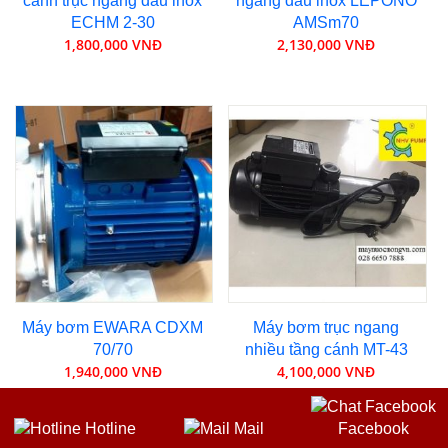
cánh trục ngang đầu inox
ngang đầu inox LEPONO
ECHM 2-30
AMSm70
1,800,000 VNĐ
2,130,000 VNĐ
Máy bơm EWARA CDXM
Máy bơm trục ngang
70/70
nhiều tầng cánh MT-43
1,940,000 VNĐ
4,100,000 VNĐ
Hotline
Mail
Facebook