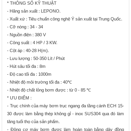
* THÔNG SỐ KỸ THUẬT
- Hãng sản xuất : LEPONO.
- Xuất xứ : Tiêu chuẩn công nghệ Ý sản xuất tại Trung Quốc.
- Cỡ nòng : 34 - 34
- Nguồn điện : 380 V
- Công suất : 4 HP / 3 KW.
- Cột áp : 40-28 H(m).
- Lưu lượng : 50-350 Lít / Phút
- Hút sâu tối đa : 8m
- Độ cao tối đa : 1000m
- Nhiệt độ môi trường tối đa : 40℃
- Nhiệt độ chất lỏng bơm được : từ 0 - 85 ℃
* ƯU ĐIỂM :
- Trục chính của máy bơm trục ngang đa tầng cánh ECH 15-
30 được làm bằng thép không gỉ - inox SUS304 qua đó làm
tăng tuổi thọ của sản phẩm.
- Động cơ máy bơm được làm hoàn toàn bằng dây đồng