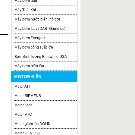
Máy bơm dầu
Máy Thổi Khí
Máy bơm nước biển, hồ bơi
Máy bơm Italy (DAB- Grundfos)
Máy bơm Evergush
Máy bơm công suất lớn
Bơm định lượng Bluewhite USA
Máy bơm biến tần
MOTOR ĐIỆN
Motor ATT
Motor SIEMENS
Motor Teco
Motor VTC
Motor giảm tốc DOLIN
Motor HENGSU