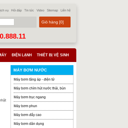
ịch vụ
Hỏi đáp
Tin tức
Video
Sitemap
Liên hệ
Giỏ hàng [
0
]
70.888.11
MÁY
ĐIỆN LẠNH
THIẾT BỊ VỆ SINH
MÁY BƠM NƯỚC
Máy bơm tăng áp - điện tử
Máy bơm chìm hút nước thải, bùn
Máy bơm trục ngang
nhật
Máy bơm phun
Máy bơm đẩy cao
Máy bơm dân dụng