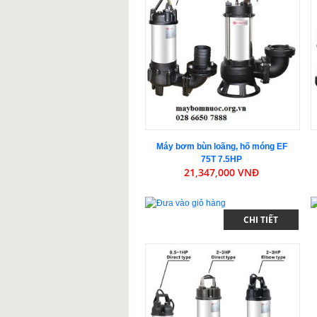
Máy bơm bùn loãng, hố móng EF
75T 7.5HP
21,347,000 VNĐ
CHI TIẾT