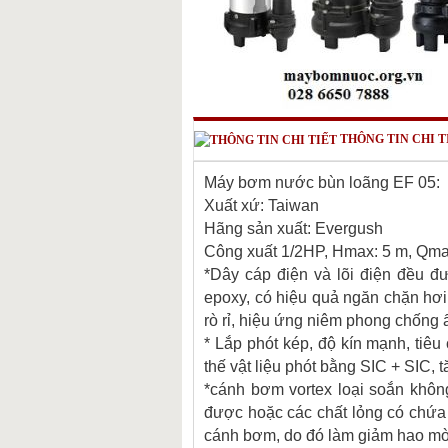
THÔNG TIN CHI T
Máy bơm nước bùn loãng EF 05:
Xuất xứ: Taiwan
Hãng sản xuất: Evergush
Công xuất 1/2HP, Hmax: 5 m, Qma
*Dây cáp điện và lõi điện đều đ
epoxy, có hiệu quả ngăn chặn hơi
rò rỉ, hiệu ứng niêm phong chống 
* Lắp phót kép, độ kín mạnh, tiê
thế vật liệu phót bằng SIC + SIC,
*cánh bơm vortex loại soắn khôn
được hoặc các chất lỏng có chứa c
cánh bơm, do đó làm giảm hao m