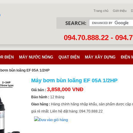
Trang chủ
Giới thiệu
D
SEARCH:
094.70.888.22 - 094.
R ĐIỆN
MÁY NƯỚC NÓNG
QUẠT ĐIỆN
MÁY XÂY DỰNG
ĐIỆN 
bơm bùn loãng EF 05A 1/2HP
Máy bơm bùn loãng EF 05A 1/2HP
3,858,000 VNĐ
Giá bán :
Bảo hành :
12 tháng
Giao hàng :
Hàng chính hãng nhập khẩu, sản phẩm được cập 
giá rẻ nhất. Liên hệ đặt hàng: 094.70.888.22