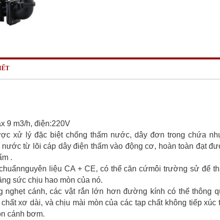
IẾT
x 9 m3/h, điện:220V
ược xử lý đặc biệt chống thấm nước, dây đơn trong chứa n
 nước từ lõi cáp dây điện thấm vào động cơ, hoàn toàn đạt đ
ẩm .
u chuẩnnguyên liệu CA + CE, có thể căn cứmôi trường sử để t
 tăng sức chịu hao mòn của nó.
g nghẹt cánh, các vật rắn lớn hơn đường kính có thể thông 
hất xơ dài, và chịu mài mòn của các tạp chất không tiếp xúc 
òn cánh bơm.