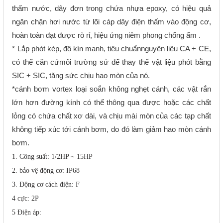
thấm nước, dây đơn trong chứa nhựa epoxy, có hiệu quả
ngăn chặn hơi nước từ lõi cáp dây điện thấm vào động cơ,
hoàn toàn đạt được rò rỉ, hiệu ứng niêm phong chống ẩm .
* Lắp phót kép, độ kín mạnh, tiêu chuẩnnguyên liệu CA + CE,
có thể căn cứmôi trường sử để thay thế vật liệu phót bằng
SIC + SIC, tăng sức chịu hao mòn của nó.
*cánh bơm vortex loại soắn không nghẹt cánh, các vật rắn
lớn hơn đường kính có thể thông qua được hoặc các chất
lỏng có chứa chất xơ dài, và chịu mài mòn của các tạp chất
không tiếp xúc tới cánh bơm, do đó làm giảm hao mòn cánh
bơm.
1. Công suất: 1/2HP ~ 15HP
2. bảo vệ động cơ: IP68
3. Động cơ cách điện: F
4 cực: 2P
5 Điện áp: