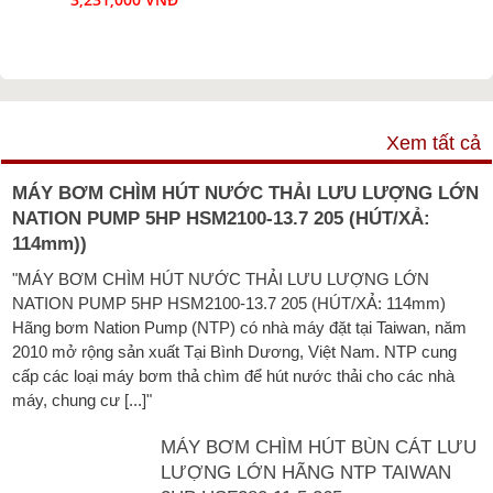
VIDEO
Xem tất cả
MÁY BƠM CHÌM HÚT NƯỚC THẢI LƯU LƯỢNG LỚN
NATION PUMP 5HP HSM2100-13.7 205 (HÚT/XẢ:
114mm))
"MÁY BƠM CHÌM HÚT NƯỚC THẢI LƯU LƯỢNG LỚN
NATION PUMP 5HP HSM2100-13.7 205 (HÚT/XẢ: 114mm)
Hãng bơm Nation Pump (NTP) có nhà máy đặt tại Taiwan, năm
2010 mở rộng sản xuất Tại Bình Dương, Việt Nam. NTP cung
cấp các loại máy bơm thả chìm để hút nước thải cho các nhà
máy, chung cư [...]"
MÁY BƠM CHÌM HÚT BÙN CÁT LƯU
LƯỢNG LỚN HÃNG NTP TAIWAN