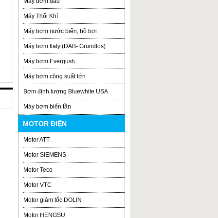
Máy bơm dầu
Máy Thổi Khí
Máy bơm nước biển, hồ bơi
Máy bơm Italy (DAB- Grundfos)
Máy bơm Evergush
Máy bơm công suất lớn
Bơm định lượng Bluewhite USA
Máy bơm biến tần
MOTOR ĐIỆN
Motor ATT
Motor SIEMENS
Motor Teco
Motor VTC
Motor giảm tốc DOLIN
Motor HENGSU