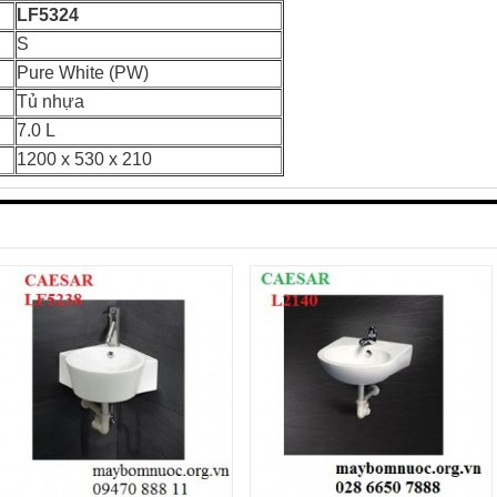
LF5324
S
Pure White (PW)
Tủ nhựa
7.0 L
1200 x 530 x 210