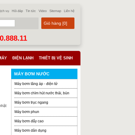
ịch vụ
Hỏi đáp
Tin tức
Video
Sitemap
Liên hệ
Giỏ hàng [
0
]
70.888.11
MÁY
ĐIỆN LẠNH
THIẾT BỊ VỆ SINH
MÁY BƠM NƯỚC
Máy bơm tăng áp - điện tử
Máy bơm chìm hút nước thải, bùn
Máy bơm trục ngang
nhật
Máy bơm phun
Máy bơm đẩy cao
Máy bơm dân dụng