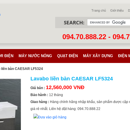
Trang chủ
Giới thiệu
D
SEARCH:
094.70.888.22 - 094.
R ĐIỆN
MÁY NƯỚC NÓNG
QUẠT ĐIỆN
MÁY XÂY DỰNG
ĐIỆN 
 liền bàn CAESAR LF5324
Lavabo liền bàn CAESAR LF5324
12,560,000 VNĐ
Giá bán :
Bảo hành :
12 tháng
Giao hàng :
Hàng chính hãng nhập khẩu, sản phẩm được cập 
giá rẻ nhất. Liên hệ đặt hàng: 094.70.888.22