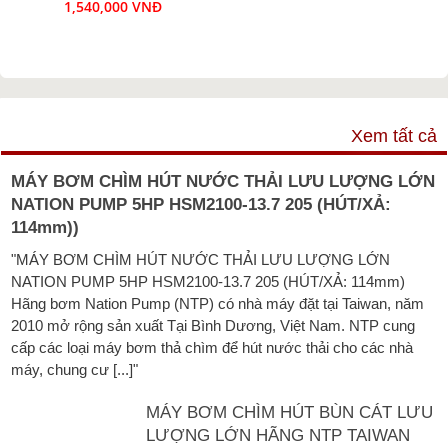
1,540,000 VNĐ
VIDEO
Xem tất cả
MÁY BƠM CHÌM HÚT NƯỚC THẢI LƯU LƯỢNG LỚN
NATION PUMP 5HP HSM2100-13.7 205 (HÚT/XẢ:
114mm))
"MÁY BƠM CHÌM HÚT NƯỚC THẢI LƯU LƯỢNG LỚN
NATION PUMP 5HP HSM2100-13.7 205 (HÚT/XẢ: 114mm)
Hãng bơm Nation Pump (NTP) có nhà máy đặt tại Taiwan, năm
2010 mở rộng sản xuất Tại Bình Dương, Việt Nam. NTP cung
cấp các loại máy bơm thả chìm để hút nước thải cho các nhà
máy, chung cư [...]"
MÁY BƠM CHÌM HÚT BÙN CÁT LƯU
LƯỢNG LỚN HÃNG NTP TAIWAN