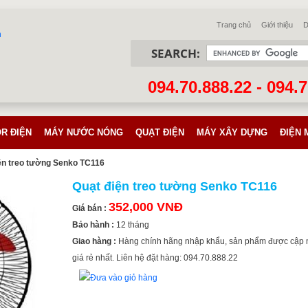
Trang chủ
Giới thiệu
D
SEARCH:
094.70.888.22 - 094.
R ĐIỆN
MÁY NƯỚC NÓNG
QUẠT ĐIỆN
MÁY XÂY DỰNG
ĐIỆN 
ện treo tường Senko TC116
Quạt điện treo tường Senko TC116
352,000 VNĐ
Giá bán :
Bảo hành :
12 tháng
Giao hàng :
Hàng chính hãng nhập khẩu, sản phẩm được cập 
giá rẻ nhất. Liên hệ đặt hàng: 094.70.888.22