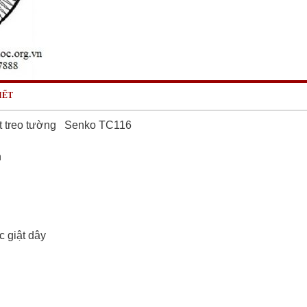
IẾT
t treo tường Senko TC116
n
 giật dây