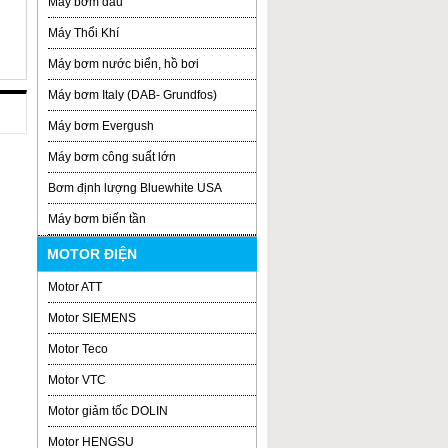
Máy bơm dầu
Máy Thổi Khí
Máy bơm nước biển, hồ bơi
Máy bơm Italy (DAB- Grundfos)
Máy bơm Evergush
Máy bơm công suất lớn
Bơm định lượng Bluewhite USA
Máy bơm biến tần
MOTOR ĐIỆN
Motor ATT
Motor SIEMENS
Motor Teco
Motor VTC
Motor giảm tốc DOLIN
Motor HENGSU