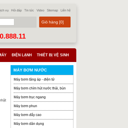
ịch vụ
Hỏi đáp
Tin tức
Video
Sitemap
Liên hệ
Giỏ hàng [
0
]
70.888.11
MÁY
ĐIỆN LẠNH
THIẾT BỊ VỆ SINH
MÁY BƠM NƯỚC
Máy bơm tăng áp - điện tử
Máy bơm chìm hút nước thải, bùn
Máy bơm trục ngang
nhật
Máy bơm phun
Máy bơm đẩy cao
Máy bơm dân dụng