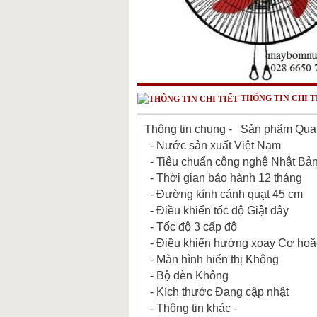
THÔNG TIN CHI T
Thông tin chung
- Sản phẩm
Quạ
- Nước sản xuất
Việt Nam
- Tiêu chuẩn công nghệ
Nhật Bả
- Thời gian bảo hành
12 tháng
- Đường kính cánh quạt
45 cm
- Điều khiển tốc độ
Giật dây
- Tốc độ
3 cấp độ
- Điều khiển hướng xoay
Cơ hoặc
- Màn hình hiển thị
Không
- Bộ đèn
Không
- Kích thước
Đang cập nhật
- Thông tin khác
-