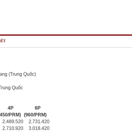
IẾT
gang (Trung Quốc)
Trung Quốc
4P
6P
1450/PRM)
(960/PRM)
2.489.520
2.731.420
2.710.920
3.018.420