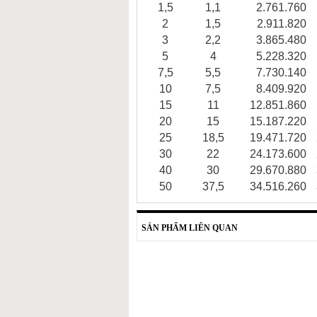
1,5
1,1
2.761.760
2
1,5
2.911.820
3
2,2
3.865.480
5
4
5.228.320
7,5
5,5
7.730.140
10
7,5
8.409.920
15
11
12.851.860
20
15
15.187.220
25
18,5
19.471.720
30
22
24.173.600
40
30
29.670.880
50
37,5
34.516.260
SẢN PHẨM LIÊN QUAN