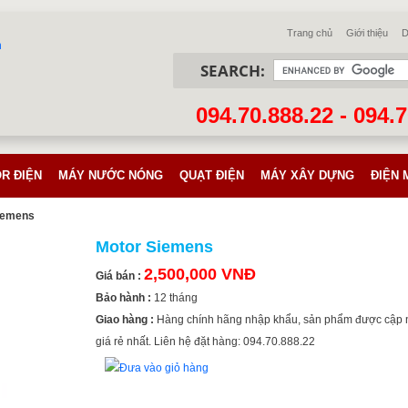
Trang chủ
Giới thiệu
D
SEARCH:
094.70.888.22 - 094.
R ĐIỆN
MÁY NƯỚC NÓNG
QUẠT ĐIỆN
MÁY XÂY DỰNG
ĐIỆN 
iemens
Motor Siemens
2,500,000 VNĐ
Giá bán :
Bảo hành :
12 tháng
Giao hàng :
Hàng chính hãng nhập khẩu, sản phẩm được cập 
giá rẻ nhất. Liên hệ đặt hàng: 094.70.888.22