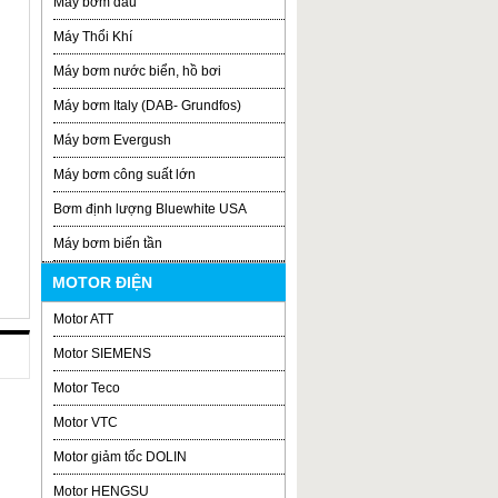
Máy bơm dầu
Máy Thổi Khí
Máy bơm nước biển, hồ bơi
Máy bơm Italy (DAB- Grundfos)
Máy bơm Evergush
Máy bơm công suất lớn
Bơm định lượng Bluewhite USA
Máy bơm biến tần
MOTOR ĐIỆN
Motor ATT
Motor SIEMENS
Motor Teco
Motor VTC
Motor giảm tốc DOLIN
Motor HENGSU