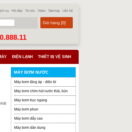
ịch vụ
Hỏi đáp
Tin tức
Video
Sitemap
Liên hệ
Giỏ hàng [
0
]
70.888.11
MÁY
ĐIỆN LẠNH
THIẾT BỊ VỆ SINH
MÁY BƠM NƯỚC
Máy bơm tăng áp - điện tử
Máy bơm chìm hút nước thải, bùn
Máy bơm trục ngang
nhật
Máy bơm phun
Máy bơm đẩy cao
Máy bơm dân dụng