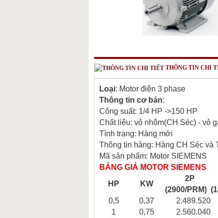
THÔNG TIN CHI T
Loại
: Motor điện 3 phase
Thông tin cơ bản
:
Công suất: 1/4 HP ->150 HP
Chất liệu: vỏ nhôm(CH Séc) - vỏ 
Tình trạng:
Hàng mới
Thông tin hàng:
Hàng CH Séc và 
Mã sản phẩm:
Motor SIEMENS
BẢNG GIÁ MOTOR SIEMENS
2P
HP
KW
(2900/PRM)
(
0,5
0,37
2.489.520
1
0,75
2.560.040