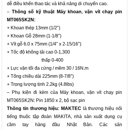
dễ điều khển thao tác và khả năng di chuyển cao.
–
Thông số kỹ thuật Máy khoan, vặn vít chạy pin
MT065SK2N:
+ Khoan
thép 13mm (1/2″)
+ Khoan Gỗ 28mm (1-1/8″)
+ Vít gỗ 6.0 x 75mm (1/4″ x 2-15/16″)
+ Tốc độ không tải
cao 0-1,300
thấp 0-400
+ Lực vặn tối đa
cứng / mềm 30 / 16N.m
+ Tổng chiều dài
225mm (8-7/8″)
+ Trọng lượng tịnh
2.2kg (4.8lbs)
– Phụ kiện đi kèm của Máy khoan, vặn vít chạy pin
MT065SK2N: Pin 1850 x 2, bộ sạc pin
Thông tin thương hiệu: MAKTEC
là thương hiệu nổi
tiếng thuộc tập đoàn MAKITA, nhà sản xuất dụng cụ
cầm tay hàng đầu Nhật Bản. Các sản