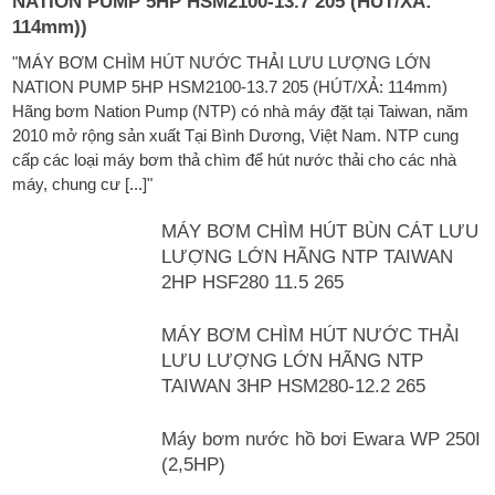
NATION PUMP 5HP HSM2100-13.7 205 (HÚT/XẢ:
114mm))
"MÁY BƠM CHÌM HÚT NƯỚC THẢI LƯU LƯỢNG LỚN
NATION PUMP 5HP HSM2100-13.7 205 (HÚT/XẢ: 114mm)
Hãng bơm Nation Pump (NTP) có nhà máy đặt tại Taiwan, năm
2010 mở rộng sản xuất Tại Bình Dương, Việt Nam. NTP cung
cấp các loại máy bơm thả chìm để hút nước thải cho các nhà
máy, chung cư [...]"
MÁY BƠM CHÌM HÚT BÙN CÁT LƯU
LƯỢNG LỚN HÃNG NTP TAIWAN
2HP HSF280 11.5 265
MÁY BƠM CHÌM HÚT NƯỚC THẢI
LƯU LƯỢNG LỚN HÃNG NTP
TAIWAN 3HP HSM280-12.2 265
Máy bơm nước hồ bơi Ewara WP 250I
(2,5HP)