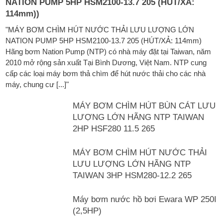
NATION PUMP 5HP HSM2100-13.7 205 (HÚT/XẢ:
114mm))
"MÁY BƠM CHÌM HÚT NƯỚC THẢI LƯU LƯỢNG LỚN
NATION PUMP 5HP HSM2100-13.7 205 (HÚT/XẢ: 114mm)
Hãng bơm Nation Pump (NTP) có nhà máy đặt tại Taiwan, năm
2010 mở rộng sản xuất Tại Bình Dương, Việt Nam. NTP cung
cấp các loại máy bơm thả chìm để hút nước thải cho các nhà
máy, chung cư [...]"
MÁY BƠM CHÌM HÚT BÙN CÁT LƯU
LƯỢNG LỚN HÃNG NTP TAIWAN
2HP HSF280 11.5 265
MÁY BƠM CHÌM HÚT NƯỚC THẢI
LƯU LƯỢNG LỚN HÃNG NTP
TAIWAN 3HP HSM280-12.2 265
Máy bơm nước hồ bơi Ewara WP 250I
(2,5HP)