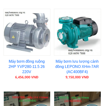
Máy bơm đồng ruộng
Máy bơm lưu lượng cánh
2HP YVP280-11.5 26
đồng LEPONO XHm-7AR
220V
(AC400BF4)
6,456,000 VNĐ
9,150,000 VNĐ