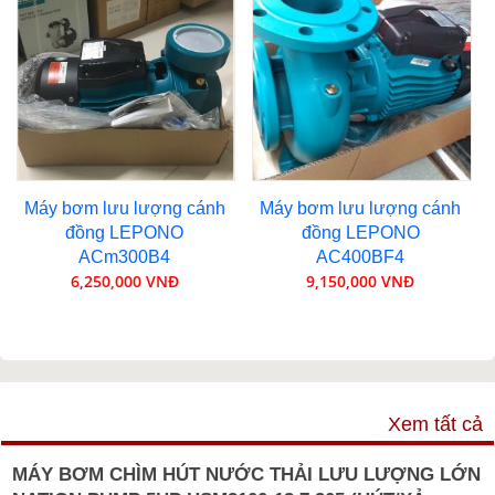
Máy bơm lưu lượng cánh
Máy bơm lưu lượng cánh
đồng LEPONO
đồng LEPONO
ACm300B4
AC400BF4
6,250,000 VNĐ
9,150,000 VNĐ
VIDEO
Xem tất cả
MÁY BƠM CHÌM HÚT NƯỚC THẢI LƯU LƯỢNG LỚN