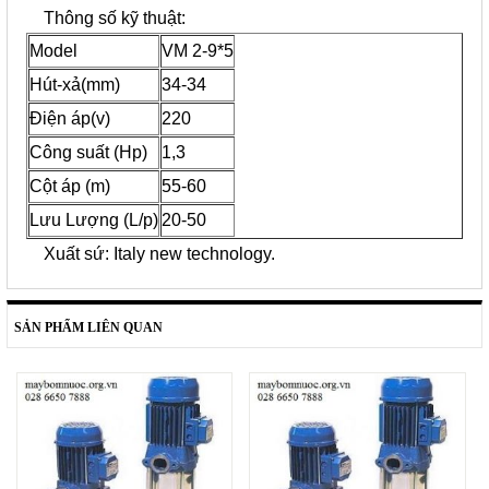
Thông số kỹ thuật:
Model
VM 2-9*5
Hút-xả(mm)
34-34
Điện áp(v)
220
Công suất (Hp)
1,3
Cột áp (m)
55-60
Lưu Lượng (L/p)
20-50
Xuất sứ: Italy new technology.
SẢN PHẨM LIÊN QUAN