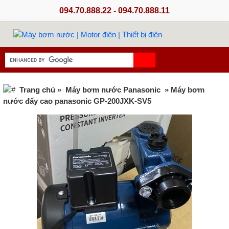
094.70.888.22 - 094.70.888.11
Trang chủ
»
Máy bơm nước Panasonic
» Máy bơm
nước đẩy cao panasonic GP-200JXK-SV5