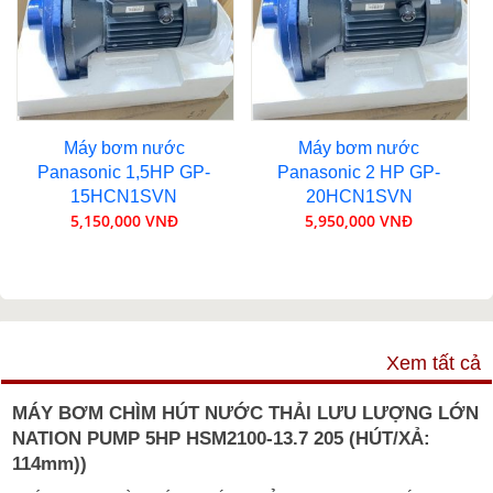
Máy bơm nước
Máy bơm nước
Panasonic 1,5HP GP-
Panasonic 2 HP GP-
15HCN1SVN
20HCN1SVN
5,150,000 VNĐ
5,950,000 VNĐ
VIDEO
Xem tất cả
MÁY BƠM CHÌM HÚT NƯỚC THẢI LƯU LƯỢNG LỚN
NATION PUMP 5HP HSM2100-13.7 205 (HÚT/XẢ:
114mm))