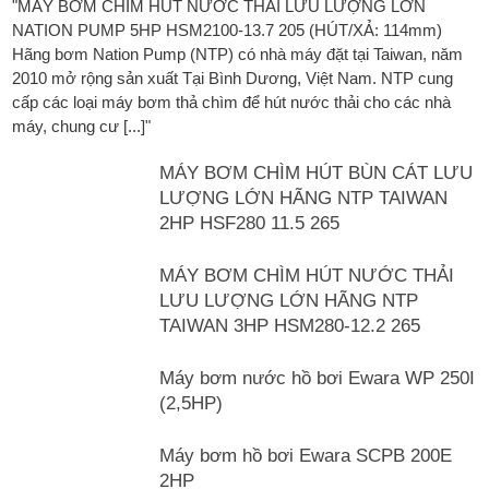
"MÁY BƠM CHÌM HÚT NƯỚC THẢI LƯU LƯỢNG LỚN
NATION PUMP 5HP HSM2100-13.7 205 (HÚT/XẢ: 114mm)
Hãng bơm Nation Pump (NTP) có nhà máy đặt tại Taiwan, năm
2010 mở rộng sản xuất Tại Bình Dương, Việt Nam. NTP cung
cấp các loại máy bơm thả chìm để hút nước thải cho các nhà
máy, chung cư [...]"
MÁY BƠM CHÌM HÚT BÙN CÁT LƯU
LƯỢNG LỚN HÃNG NTP TAIWAN
2HP HSF280 11.5 265
MÁY BƠM CHÌM HÚT NƯỚC THẢI
LƯU LƯỢNG LỚN HÃNG NTP
TAIWAN 3HP HSM280-12.2 265
Máy bơm nước hồ bơi Ewara WP 250I
(2,5HP)
Máy bơm hồ bơi Ewara SCPB 200E
2HP