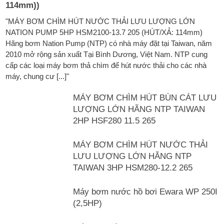
114mm))
"MÁY BƠM CHÌM HÚT NƯỚC THẢI LƯU LƯỢNG LỚN
NATION PUMP 5HP HSM2100-13.7 205 (HÚT/XẢ: 114mm)
Hãng bơm Nation Pump (NTP) có nhà máy đặt tại Taiwan, năm
2010 mở rộng sản xuất Tại Bình Dương, Việt Nam. NTP cung
cấp các loại máy bơm thả chìm để hút nước thải cho các nhà
máy, chung cư [...]"
MÁY BƠM CHÌM HÚT BÙN CÁT LƯU
LƯỢNG LỚN HÃNG NTP TAIWAN
2HP HSF280 11.5 265
MÁY BƠM CHÌM HÚT NƯỚC THẢI
LƯU LƯỢNG LỚN HÃNG NTP
TAIWAN 3HP HSM280-12.2 265
Máy bơm nước hồ bơi Ewara WP 250I
(2,5HP)