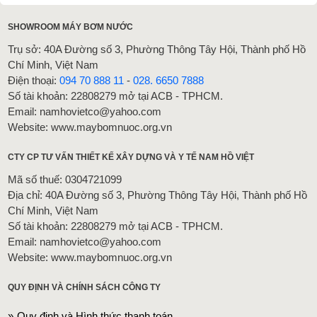
SHOWROOM MÁY BƠM NƯỚC
Trụ sở: 40A Đường số 3, Phường Thông Tây Hội, Thành phố Hồ
Chí Minh, Việt Nam
Điện thoại:
094 70 888 11
-
028. 6650 7888
Số tài khoản: 22808279 mở tại ACB - TPHCM.
Email: namhovietco@yahoo.com
Website: www.maybomnuoc.org.vn
CTY CP TƯ VẤN THIẾT KẾ XÂY DỰNG VÀ Y TẾ NAM HỒ VIỆT
Mã số thuế: 0304721099
Địa chỉ: 40A Đường số 3, Phường Thông Tây Hội, Thành phố Hồ
Chí Minh, Việt Nam
Số tài khoản: 22808279 mở tại ACB - TPHCM.
Email: namhovietco@yahoo.com
Website: www.maybomnuoc.org.vn
QUY ĐỊNH VÀ CHÍNH SÁCH CÔNG TY
Quy định và Hình thức thanh toán