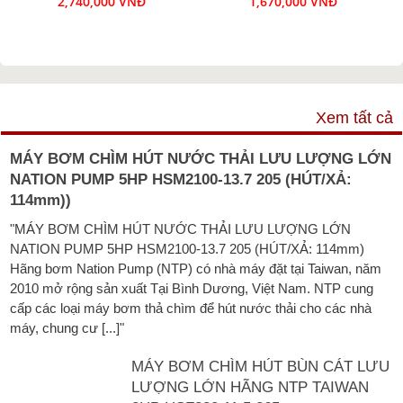
2,740,000 VNĐ
1,670,000 VNĐ
VIDEO
Xem tất cả
MÁY BƠM CHÌM HÚT NƯỚC THẢI LƯU LƯỢNG LỚN
NATION PUMP 5HP HSM2100-13.7 205 (HÚT/XẢ:
114mm))
"MÁY BƠM CHÌM HÚT NƯỚC THẢI LƯU LƯỢNG LỚN
NATION PUMP 5HP HSM2100-13.7 205 (HÚT/XẢ: 114mm)
Hãng bơm Nation Pump (NTP) có nhà máy đặt tại Taiwan, năm
2010 mở rộng sản xuất Tại Bình Dương, Việt Nam. NTP cung
cấp các loại máy bơm thả chìm để hút nước thải cho các nhà
máy, chung cư [...]"
MÁY BƠM CHÌM HÚT BÙN CÁT LƯU
LƯỢNG LỚN HÃNG NTP TAIWAN