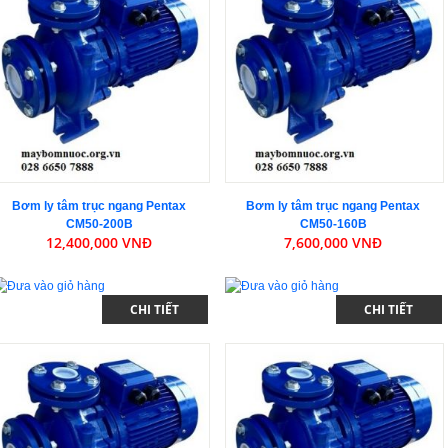
Bơm ly tâm trục ngang Pentax
Bơm ly tâm trục ngang Pentax
CM50-200B
CM50-160B
12,400,000 VNĐ
7,600,000 VNĐ
CHI TIẾT
CHI TIẾT