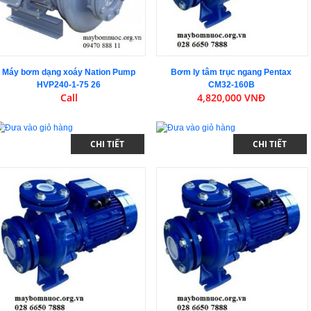
Máy bơm dạng xoáy Nation Pump
Bơm ly tâm trục ngang Pentax
HVP240-1-75 26
CM32-160B
Call
4,820,000 VNĐ
CHI TIẾT
CHI TIẾT