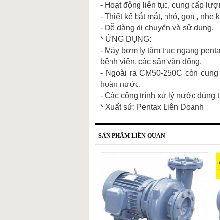
- Hoạt động liên tục, cung cấp lư
- Thiết kế bắt mắt, nhỏ, gọn , nh
- Dễ dàng di chuyển và sử dụng.
* ỨNG DỤNG:
- Máy bơm ly tâm trục ngang pent
bệnh viện, các sân vận động.
- Ngoài ra CM50-250C còn cung 
hoàn nước.
- Các công trình xử lý nước dùng 
* Xuất sứ: Pentax Liên Doanh
SẢN PHẨM LIÊN QUAN