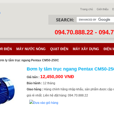
Trang chủ
Giới thiệu
D
SEARCH:
094.70.888.22 - 094.
R ĐIỆN
MÁY NƯỚC NÓNG
QUẠT ĐIỆN
MÁY XÂY DỰNG
ĐIỆN 
ơm ly tâm trục ngang Pentax CM50-250C
Bơm ly tâm trục ngang Pentax CM50-2
12,450,000 VNĐ
Giá bán :
Bảo hành :
12 tháng
Giao hàng :
Hàng chính hãng nhập khẩu, sản phẩm được cập 
giá rẻ nhất. Liên hệ đặt hàng: 094.70.888.22