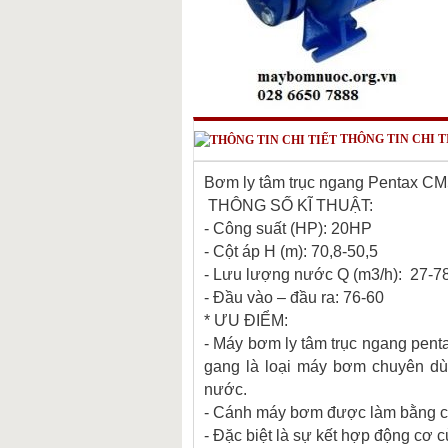
THÔNG TIN CHI T
Bơm ly tâm trục ngang Pentax C
THÔNG SỐ KĨ THUẬT:
- Công suất (HP): 20HP
- Cột áp H (m): 70,8-50,5
- Lưu lượng nước Q (m3/h): 27-7
- Đầu vào – đầu ra: 76-60
* ƯU ĐIỂM:
- Máy bơm ly tâm trục ngang pent
gang là loại máy bơm chuyên dù
nước.
- Cánh máy bơm được làm bằng chấ
- Đặc biệt là sự kết hợp động cơ