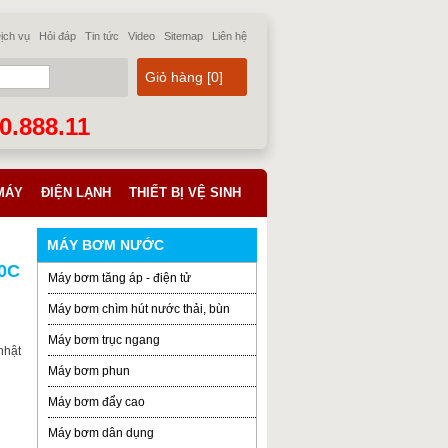
ịch vụ
Hỏi đáp
Tin tức
Video
Sitemap
Liên hệ
Giỏ hàng [
0
]
70.888.11
MÁY
ĐIỆN LẠNH
THIẾT BỊ VỆ SINH
MÁY BƠM NƯỚC
50C
Máy bơm tăng áp - điện tử
Máy bơm chìm hút nước thải, bùn
Máy bơm trục ngang
nhật
Máy bơm phun
Máy bơm đẩy cao
Máy bơm dân dụng