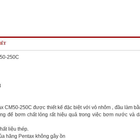
IẾT
M50-250C
8
ax CM50-250C được thiết kế đặc biệt với vỏ nhôm , đầu làm b
ng để bơm chất lỏng rất hiệu quả trong việc bơm nước và 
t liệu thép.
 của hãng Pentax không gây ồn