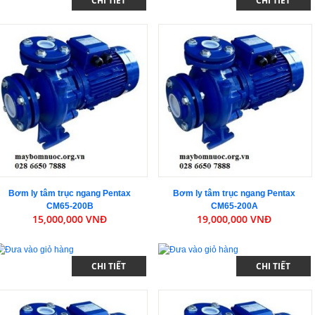
CHI TIẾT
CHI TIẾT
Bơm ly tâm trục ngang Pentax
Bơm ly tâm trục ngang Pentax
CM65-200B
CM65-200A
15,000,000 VNĐ
19,000,000 VNĐ
CHI TIẾT
CHI TIẾT