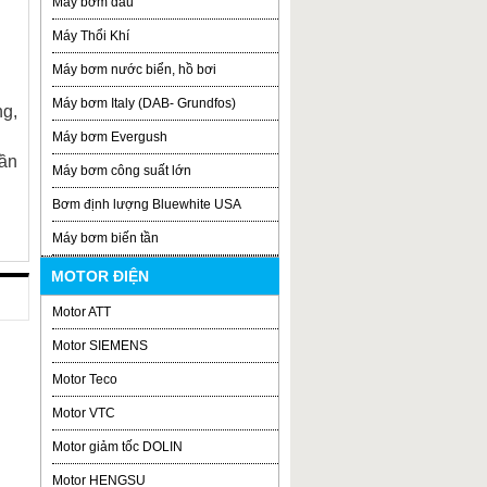
Máy bơm dầu
Máy Thổi Khí
Máy bơm nước biển, hồ bơi
Máy bơm Italy (DAB- Grundfos)
ng,
Máy bơm Evergush
ần
Máy bơm công suất lớn
Bơm định lượng Bluewhite USA
Máy bơm biến tần
MOTOR ĐIỆN
Motor ATT
Motor SIEMENS
Motor Teco
Motor VTC
Motor giảm tốc DOLIN
Motor HENGSU