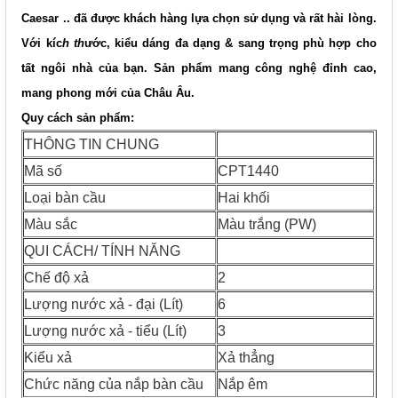
Caesar .. đã được khách hàng lựa chọn sử dụng và rất hài lòng.
Với kíc
h th
ước, kiểu dáng đa dạng & sang trọng phù hợp cho
tất ngôi nhà của bạn. Sản phẩm mang công nghệ đỉnh cao,
mang phong mới của Châu Âu.
Quy cách sản phẩm:
THÔNG TIN CHUNG
Mã số
CPT1440
Loại bàn cầu
Hai khối
Màu sắc
Màu trắng (PW)
QUI CÁCH/ TÍNH NĂNG
Chế độ xả
2
Lượng nước xả - đại (Lít)
6
Lượng nước xả - tiểu (Lít)
3
Kiểu xả
Xả thẳng
Chức năng của nắp bàn cầu
Nắp êm