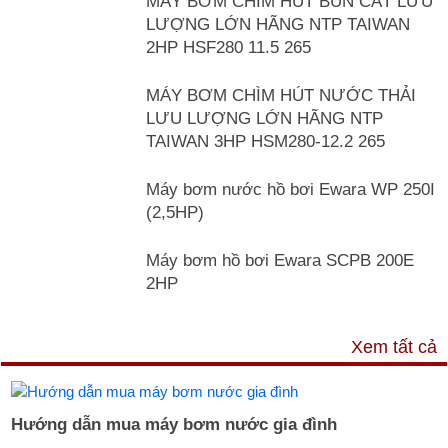
MÁY BƠM CHÌM HÚT BÙN CÁT LƯU
LƯỢNG LỚN HÃNG NTP TAIWAN
2HP HSF280 11.5 265
MÁY BƠM CHÌM HÚT NƯỚC THẢI
LƯU LƯỢNG LỚN HÃNG NTP
TAIWAN 3HP HSM280-12.2 265
Máy bơm nước hồ bơi Ewara WP 250I
(2,5HP)
Máy bơm hồ bơi Ewara SCPB 200E
2HP
TƯ VẤN & TIN TỨC
Xem tất cả
Hướng dẫn mua máy bơm nước gia đình