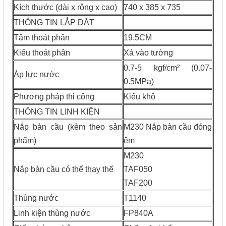
Kích thước (dài x rộng x cao)
740 x 385 x 735
THÔNG TIN LẮP ĐẶT
Tâm thoát phân
19.5CM
Kiểu thoát phân
Xả vào tường
0.7-5 kgf/cm² (0.07-
Áp lực nước
0.5MPa)
Phương pháp thi công
Kiểu khô
THÔNG TIN LINH KIỆN
Nắp bàn cầu (kèm theo sản
M230 Nắp bàn cầu đóng
phẩm)
êm
M230
Nắp bàn cầu có thể thay thế
TAF050
TAF200
Thùng nước
T1140
Linh kiện thùng nước
FP840A